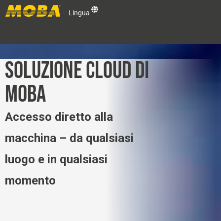
Lingua
Soluzioni OEM
SOLUZIONE CLOUD DI
MOBA
Prodotti
Accesso diretto alla
Assistenza e supporto
macchina – da qualsiasi
MOBA Group
luogo e in qualsiasi
Contatti
momento