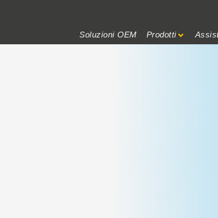
DALE
iorare le superfici in asfalto
Soluzioni OEM
Prodotti
Assis